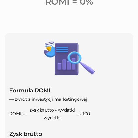
ROMI =
0%
Formuła ROMI
— zwrot z inwestycji marketingowej
zysk brutto - wydatki
ROMI =
х 100
wydatki
Zysk brutto