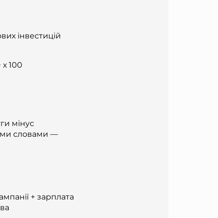
вих інвестицій
х 100
уги мінус
шими словами —
ампанії + зарплата
тва