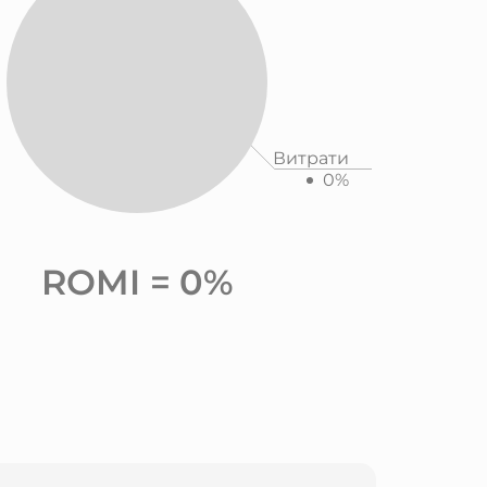
Витрати
0%
ROMI =
0%