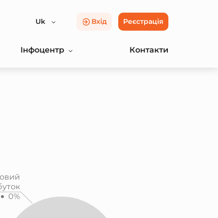
Uk
Вхід
Реєстрація
Інфоцентр
Контакти
овий
буток
0%