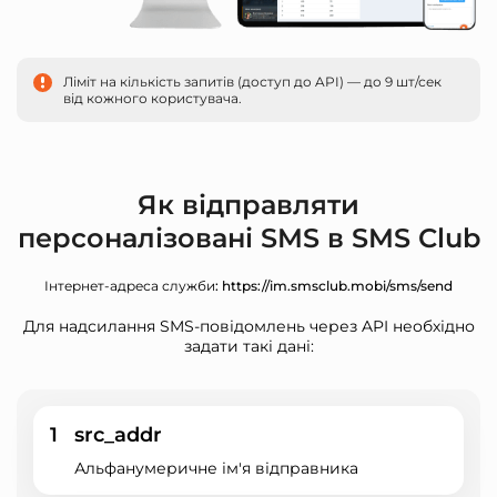
Ліміт на кількість запитів (доступ до API) — до 9 шт/сек
від кожного користувача.
Як відправляти
персоналізовані SMS в SMS Club
Інтернет-адреса служби
: https://im.smsclub.mobi/sms/send
Для надсилання SMS-повідомлень через API необхідно
задати такі дані:
1
src_addr
Альфанумеричне ім'я відправника