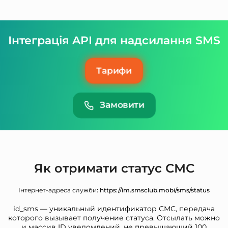
Інтеграція API для надсилання SMS
Тарифи
Замовити
Як отримати статус СМС
Інтернет-адреса служби
: https://im.smsclub.mobi/sms/status
id_sms — уникальный идентификатор СМС, передача
которого вызывает получение статуса. Отсылать можно
и массив ID уведомлений, не превышающий 100