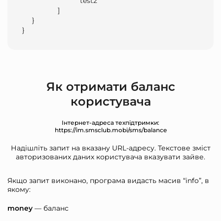
                            "test2"

                  ]

     }

}                
Як отримати баланс
користувача
Інтернет-адреса техпідтримки:
https://im.smsclub.mobi/sms/balance
Надішліть запит на вказану URL-адресу. Текстове зміст
авторизованих даних користувача вказувати зайве.
Якщо запит виконано, програма видасть масив “info”, в
якому:
money
— баланс