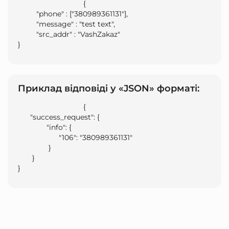
                                {

         "phone" : ["380989361131"],

         "message" : "test text",

         "src_addr" : "VashZakaz"

}                            
Приклад відповіді у «JSON» форматі:
                                {

      "success_request": {

              "info": {

                    "106": "380989361131"

               }

       }

}                            