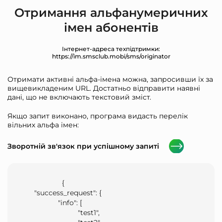
Отримання альфанумеричних
імен абонентів
Інтернет-адреса техпідтримки:
https://im.smsclub.mobi/sms/originator
Отримати активні альфа-імена можна, запросивши їх за
вищевикладеним URL. Достатньо відправити наявні
дані, що не включають текстовий зміст.
Якщо запит виконано, програма видасть перелік
вільних альфа імен:
Зворотній зв'язок при успішному запиті
                    {

      "success_request": {

                  "info": [

                            "test1",
