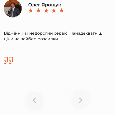
Олег Ярощук
Відмінний і недорогий сервіс! Найадекватніші
П
ціни на вайбер розсилки.
ч
з