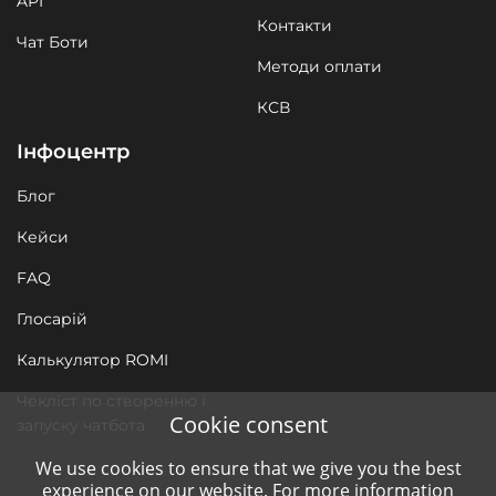
API
Контакти
Чат Боти
Методи оплати
КСВ
Інфоцентр
Блог
Кейси
FAQ
Глосарій
Калькулятор ROMI
Чекліст по створенню і
Cookie consent
запуску чатбота
We use cookies to ensure that we give you the best
experience on our website. For more information