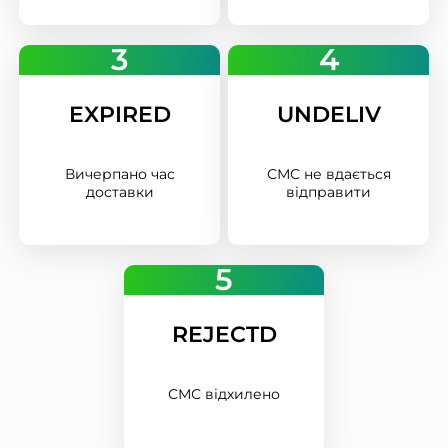
3
4
EXPIRED
UNDELIV
Вичерпано час
СМС не вдається
доставки
відправити
5
REJECTD
СМС відхилено