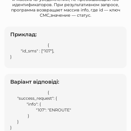
идентификаторов. При результативном запросе,
программа возвращает массив info, где id — ключ
СМС,значение — статус.
Приклад:
                                {

         "id_sms" : ["107"],

}                            
Варіант відповіді:
                                {

      "success_request": {

              "info": {

                      "107": "ENROUTE"

               }

      }

}                            