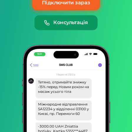
Підключити зараз
Консультація
1 Вересня 2022 р.
Тетяно, отримайте знижку
-15% перед Новим роком на
масаж усього тіла
Міжнародне відправлення
SA12234 у відділенні 03100 у
Києві, пр. Перемоги 60
-3000.00 UAH Zniattia
hotivky, Kartka 5355***4487.