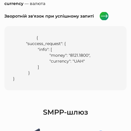
currency
— валюта
Зворотній зв'язок при успішному запиті
                    {

           "success_request": {

                     "info": [

                               "money": "8121.1800",

                               "currency": "UAH"

                     ]

             }

}                
SMPP-шлюз