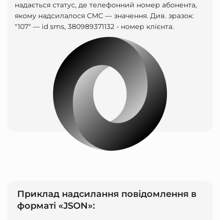
надається статус, де телефонний номер абонента,
якому надсилалося СМС — значення. Див. зразок:
"107" — id sms, 380989371132 - номер клієнта.
Приклад надсилання повідомлення в
форматі «JSON»: