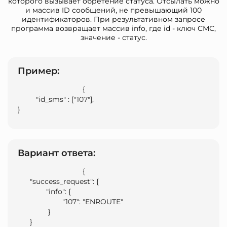
которого вызывает обретение статуса. Отсылать можно
и массив ID сообщений, не превышающий 100
идентификаторов. При результативном запросе
программа возвращает массив info, где id - ключ СМС,
значение - статус.
Пример:
                                {

         "id_sms" : ["107"],

}                            
Вариант ответа:
                                {

      "success_request": {

              "info": {

                      "107": "ENROUTE"

               }

      }
