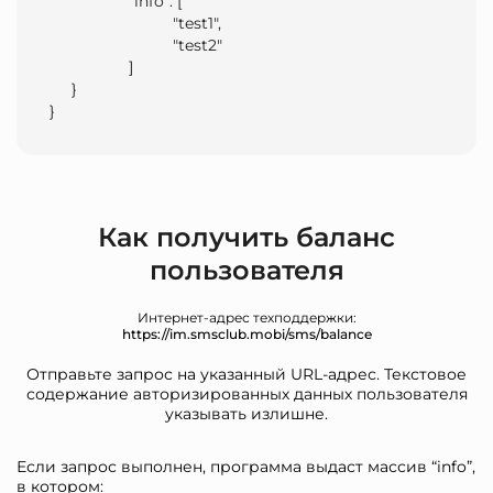
                  "info": [

                            "test1",

                            "test2"

                  ]

     }

}                
Как получить баланс
пользователя
Интернет-адрес техподдержки:
https://im.smsclub.mobi/sms/balance
Отправьте запрос на указанный URL-адрес. Текстовое
содержание авторизированных данных пользователя
указывать излишне.
Если запрос выполнен, программа выдаст массив “info”,
в котором: