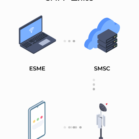
ESME
SMSC