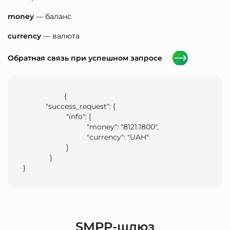
money
— баланс
currency
— валюта
Обратная связь при успешном запросе
                    {

           "success_request": {

                     "info": [

                               "money": "8121.1800",

                               "currency": "UAH"

                     ]

             }

}                
SMPP-шлюз