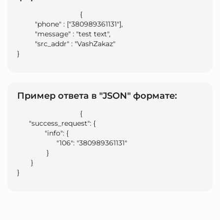
                                {

         "phone" : ["380989361131"],

         "message" : "test text",

         "src_addr" : "VashZakaz"

}                            
Пример ответа в "JSON" формате:
                                {

      "success_request": {

              "info": {

                    "106": "380989361131"

               }

       }

}                            