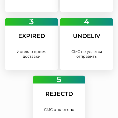
3
4
EXPIRED
UNDELIV
Истекло время
СМС не удается
доставки
отправить
5
REJECTD
СМС отклонено