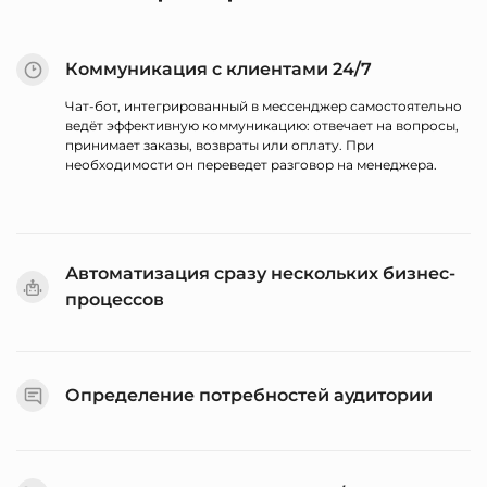
Коммуникация с клиентами 24/7
Чат-бот, интегрированный в мессенджер самостоятельно
ведёт эффективную коммуникацию: отвечает на вопросы,
принимает заказы, возвраты или оплату. При
необходимости он переведет разговор на менеджера.
Автоматизация сразу нескольких бизнес-
процессов
Люди нового поколения адекватно воспринимают чат
боты facebook и других мессенджеров и активно ими
пользуются. Познакомьте покупателей с вашей компанией
и продуктами через мини-консультации, организуйте
Определение потребностей аудитории
быструю связь клиента с онлайн-магазином, помогите
оформить заказ или проверить его наличие на складе.
Предоставьте чат-боту Facebook Messenger выполнять
ключевые этапы коммуникации с клиентами – от
знакомства до получения отзывов. Так, вы быстро