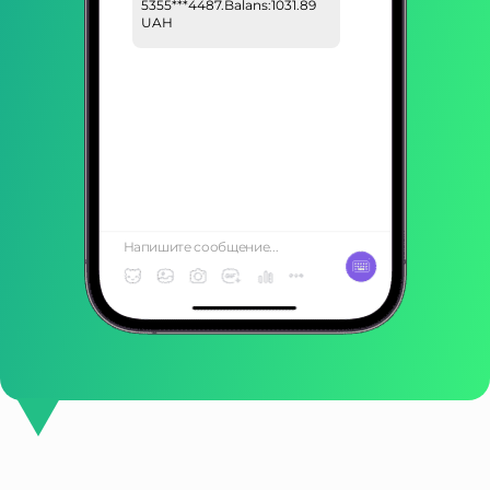
5355***4487.Balans:1031.89
UAH
Ваш пароль для входа:
223ytubrg3#. Не
передавайте личные
данные 3-м лицам!
Напишите сообщение...