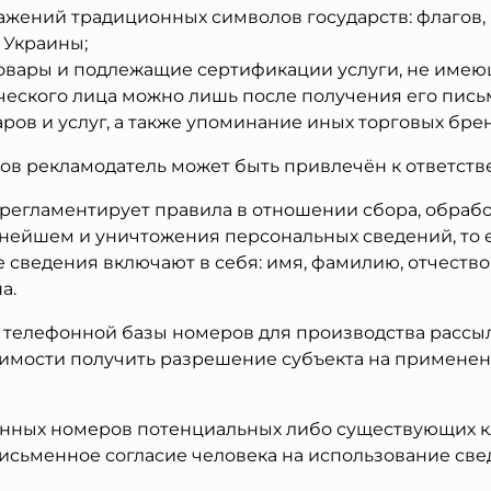
ений традиционных символов государств: флагов, г
 Украины;
овары и подлежащие сертификации услуги, не имею
еского лица можно лишь после получения его письм
ров и услуг, а также упоминание иных торговых брен
ов рекламодатель может быть привлечён к ответств
регламентирует правила в отношении сбора, обрабо
ьнейшем и уничтожения персональных сведений, то 
сведения включают в себя: имя, фамилию, отчество
а.
 телефонной базы номеров для производства расс
димости получить разрешение субъекта на примене
нных номеров потенциальных либо существующих кл
исьменное согласие человека на использование св