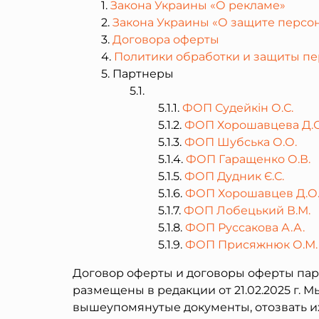
Закона Украины «О рекламе»
Закона Украины «О защите персо
Договора оферты
Политики обработки и защиты п
Партнеры
ФОП Судейкін О.С.
ФОП Хорошавцева Д.О
ФОП Шубська О.О.
ФОП Гаращенко О.В.
ФОП Дудник Є.С.
ФОП Хорошавцев Д.О
ФОП Лобецький В.М.
ФОП Руссакова А.А.
ФОП Присяжнюк О.М.
Договор оферты и договоры оферты партнер
размещены в редакции от 21.02.2025 г. 
вышеупомянутые документы, отозвать и