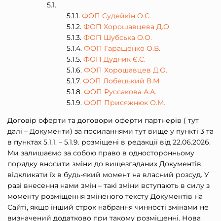
ФОП Судейкін О.С.
ФОП Хорошавцева Д.О.
ФОП Шубська О.О.
ФОП Гаращенко О.В.
ФОП Дудник Є.С.
ФОП Хорошавцев Д.О.
ФОП Лобецький В.М.
ФОП Руссакова А.А.
ФОП Присяжнюк О.М.
Договір оферти та договори оферти партнерів ( тут
далі – Документи) за посиланнями тут вище у пункті 3 та
в пунктах 5.1.1. – 5.1.9. розміщені в редакції від 22.06.2026.
Ми залишаємо за собою право в односторонньому
порядку вносити зміни до вищезгаданих Документів,
відкликати їх в будь-який момент на власний розсуд. У
разі внесення нами змін – такі зміни вступають в силу з
моменту розміщення зміненого тексту Документів на
Сайті, якщо інший строк набрання чинності змінами не
визначений додатково при такому розміщенні. Нова