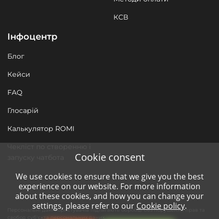
КСВ
Інфоцентр
Блог
Кейси
FAQ
Глосарій
Калькулятор ROMI
Чекліст по створенню і
Cookie consent
запуску чатбота
We use cookies to ensure that we give you the best
experience on our website. For more information
about these cookies, and how you can change your
settings, please refer to our
Cookie policy
.
Персональні дані користувачів підлягають обробці без порушення прав та
свобод суб'єкта персональних даних.