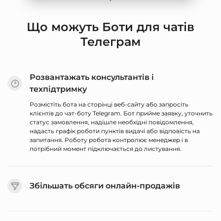
Що можуть Боти для чатів
Телеграм
Розвантажать консультантів і
техпідтримку
Розмістіть бота на сторінці веб-сайту або запросіть
клієнтів до чат-боту Telegram. Бот прийме заявку, уточнить
статус замовлення, надішле необхідні повідомлення,
надасть графік роботи пунктів видачі або відповість на
запитання. Роботу робота контролює менеджер і в
потрібний момент підключається до листування.
Збільшать обсяги онлайн-продажів
Ознайомте покупців з вашою компанією та продуктами.
Створіть базу клієнтів у чат-боті, організуйте SMS-розсилку
та визначте потреби аудиторії. Так ви познайомите