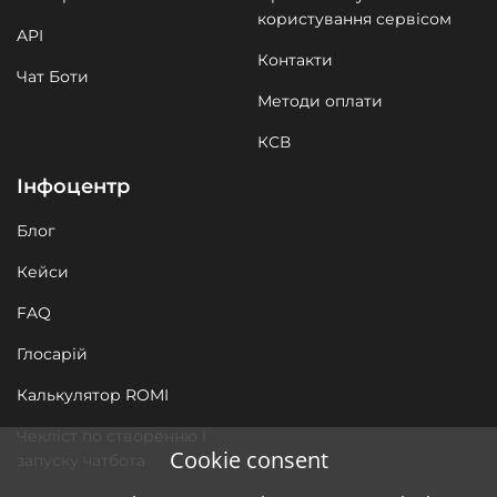
користування сервісом
API
Контакти
Чат Боти
Методи оплати
КСВ
Інфоцентр
Блог
Кейси
FAQ
Глосарій
Калькулятор ROMI
Чекліст по створенню і
Cookie consent
запуску чатбота