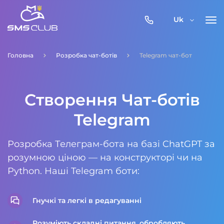
0800-
Uk
357-
512
Головна
Розробка чат-ботів
Telegram чат-бот
Створення Чат-ботів
Telegram
Розробка Телеграм-бота на базі ChatGPT за
розумною ціною — на конструкторі чи на
Python. Наші Telegram боти:
Гнучкі та легкі в редагуванні
Розуміють складні питання, обробляють