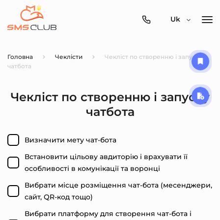
0800-
Uk
357-
512
Головна
Чеклісти
Чекліст по створенню і запуску
чатбота
Чекліст по створенню і запуску
чатбота
Визначити мету чат-бота
Встановити цільову авдиторію і врахувати її
особливості в комунікації та воронці
Вибрати місце розміщення чат-бота (месенджери,
сайт, QR-код тощо)
Вибрати платформу для створення чат-бота і