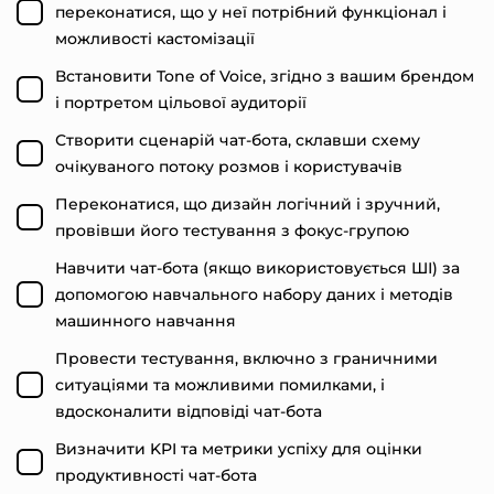
переконатися, що у неї потрібний функціонал і
можливості кастомізації
Встановити Tone of Voice, згідно з вашим брендом
і портретом цільової аудиторії
Створити сценарій чат-бота, склавши схему
очікуваного потоку розмов і користувачів
Переконатися, що дизайн логічний і зручний,
провівши його тестування з фокус-групою
Навчити чат-бота (якщо використовується ШІ) за
допомогою навчального набору даних і методів
машинного навчання
Провести тестування, включно з граничними
ситуаціями та можливими помилками, і
вдосконалити відповіді чат-бота
Визначити KPI та метрики успіху для оцінки
продуктивності чат-бота