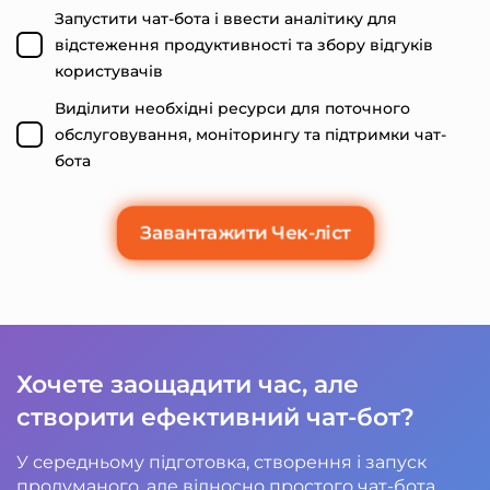
Запустити чат-бота і ввести аналітику для
відстеження продуктивності та збору відгуків
користувачів
Виділити необхідні ресурси для поточного
обслуговування, моніторингу та підтримки чат-
бота
Завантажити Чек-ліст
Хочете заощадити час, але
створити ефективний чат-бот?
У середньому підготовка, створення і запуск
продуманого, але відносно простого чат-бота,