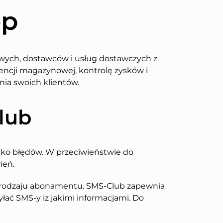
op
wych, dostawców i usług dostawczych z
encji magazynowej, kontrolę zysków i
ia swoich klientów.
Club
yko błędów. W przeciwieństwie do
ień.
d rodzaju abonamentu. SMS-Club zapewnia
ać SMS-y iz jakimi informacjami. Do