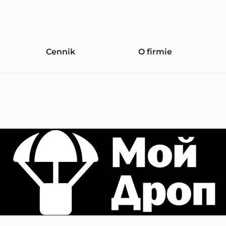
Cennik
O firmie