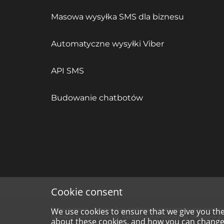
Masowa wysyłka SMS dla biznesu
Automatyczne wysyłki Viber
API SMS
Budowanie chatbotów
Cookie consent
Dane osobowe użytkowników podlegają przetwarzaniu bez narusza
We use cookies to ensure that we give you th
Operacje z wykorzystaniem narzędzi automatyzacji są niezbędne do w
about these cookies, and how you can change 