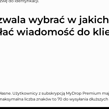
wę do identyfikacji.
wala wybrać w jakic
łać wiadomość do klie
łasne. Użytkownicy z subskrypcją MyDrop Premium mają 
maksymalna liczba znaków to 70 do wysyłania dłuższych 