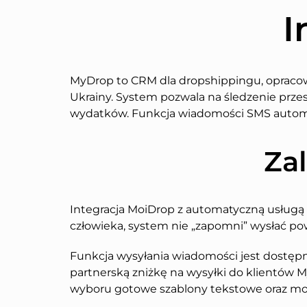
I
MyDrop to CRM dla dropshippingu, opracow
Ukrainy. System pozwala na śledzenie prze
wydatków. Funkcja wiadomości SMS automa
Zal
Integracja MoiDrop z automatyczną usługą 
człowieka, system nie „zapomni” wysłać p
Funkcja wysyłania wiadomości jest dostęp
partnerską zniżkę na wysyłki do klientów 
wyboru gotowe szablony tekstowe oraz mo