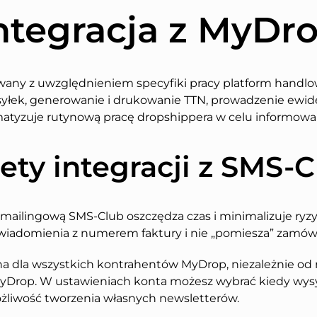
ntegracja z MyDr
any z uwzględnieniem specyfiki pracy platform handlo
syłek, generowanie i drukowanie TTN, prowadzenie ewid
tyzuje rutynową pracę dropshippera w celu informowan
ety integracji z SMS-
mailingową SMS-Club oszczędza czas i minimalizuje ryz
owiadomienia z numerem faktury i nie „pomiesza” zamów
na dla wszystkich kontrahentów MyDrop, niezależnie o
MyDrop. W ustawieniach konta możesz wybrać kiedy wysył
żliwość tworzenia własnych newsletterów.