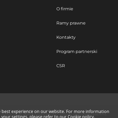
O firmie
Ramy prawne
Kontakty
Program partnerski
CSR
nia praw i wolności podmiotu danych osobowych.
e best experience on our website. For more information
ysokiej jakości obsługi naszych klientów i działania strony internetowej firmy.
your settings, please refer to our
Cookie policy
.