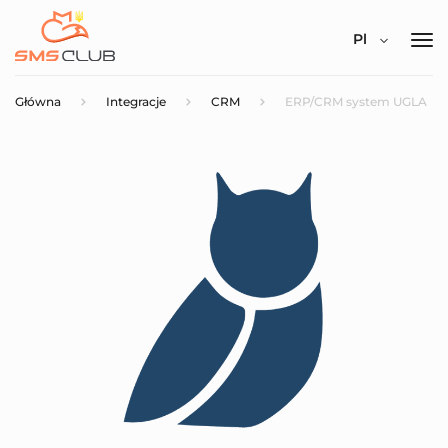
Pl
Główna
Integracje
CRM
ERP/CRM system UGLA