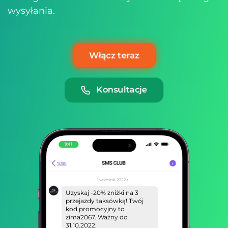
wysyłania.
Włącz teraz
Konsultacje
1 września 2022 r
Uzyskaj -20% zniżki na 3
przejazdy taksówką! Twój
kod promocyjny to
zima2067. Ważny do
31.10.2022.