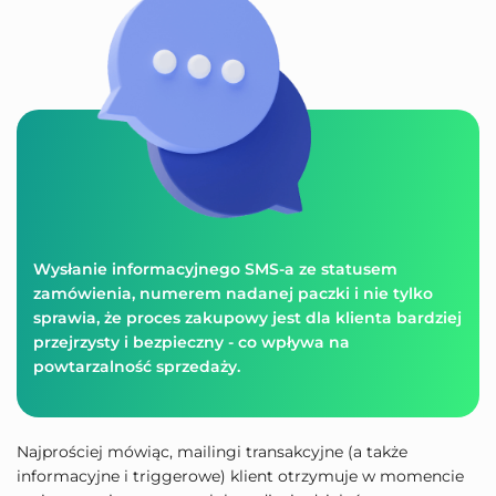
Wysłanie informacyjnego SMS-a ze statusem
zamówienia, numerem nadanej paczki i nie tylko
sprawia, że proces zakupowy jest dla klienta bardziej
przejrzysty i bezpieczny - co wpływa na
powtarzalność sprzedaży.
Najprościej mówiąc, mailingi transakcyjne (a także
informacyjne i triggerowe) klient otrzymuje w momencie