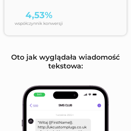
4,53%
współczynnik konwersji
Oto jak wyglądała wiadomość
tekstowa:
1 września 2022 r
"Witaj {{FirstName}}.
http://ukcustomplugs.co.uk