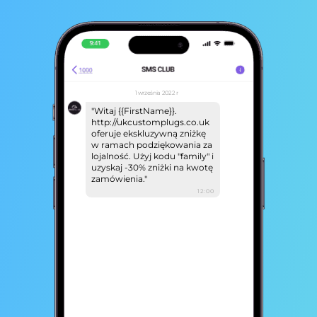
1 września 2022 r
"Witaj {{FirstName}}.
http://ukcustomplugs.co.uk
oferuje ekskluzywną zniżkę
w ramach podziękowania za
lojalność. Użyj kodu "family" i
uzyskaj -30% zniżki na kwotę
zamówienia."
12:00