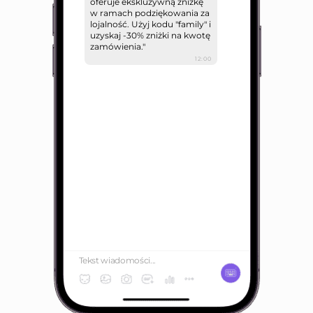
oferuje ekskluzywną zniżkę
w ramach podziękowania za
lojalność. Użyj kodu "family" i
uzyskaj -30% zniżki na kwotę
zamówienia."
12:00
Tekst wiadomości...