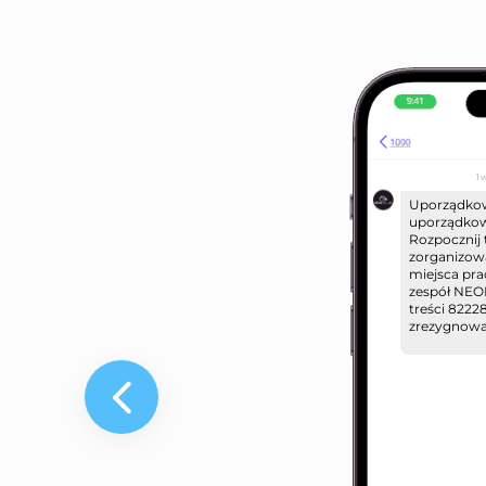
1 
Uporządkow
uporządkow
Rozpocznij 
zorganizow
miejsca prac
zespół NEOM
treści 8222
zrezygnować