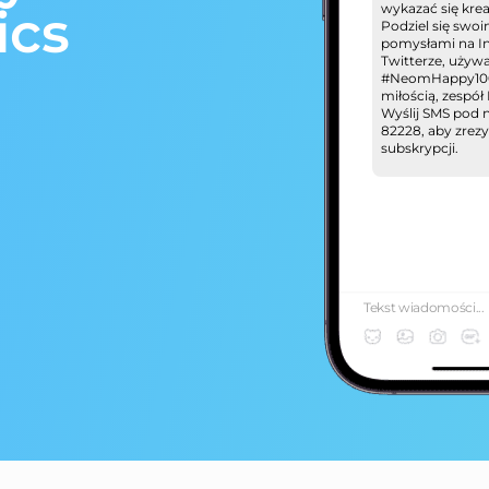
wykazać się kre
ics
Podziel się swoi
pomysłami na In
Twitterze, używ
#NeomHappy100
miłością, zespó
Wyślij SMS pod
82228, aby zrez
subskrypcji.
Tekst wiadomości...