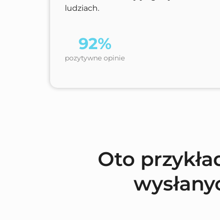
ludziach.
92%
pozytywne opinie
Oto przykła
wysłany