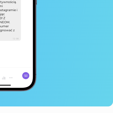
atywnością.
mi
stagramie i
ając
! Z
ł NEOM.
 numer
ygnować z
12:00