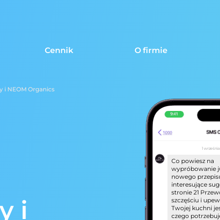
Cennik
O firmie
y i NEOM Organics
1 września
Co powiesz na
wypróbowanie j
nowego przepis
interesujące sug
stronie 21 Prze
y i
szczęściu i upewn
Twojej kuchni je
czego potrzebuj