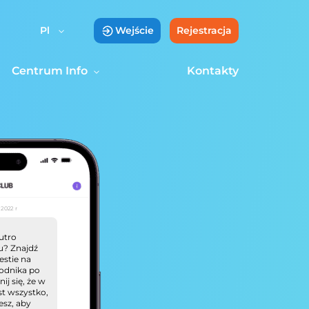
Pl
Wejście
Rejestracja
Centrum Info
Kontakty
 2022 r
utro
u? Znajdź
estie na
wodnika po
ij się, że w
st wszystko,
esz, aby