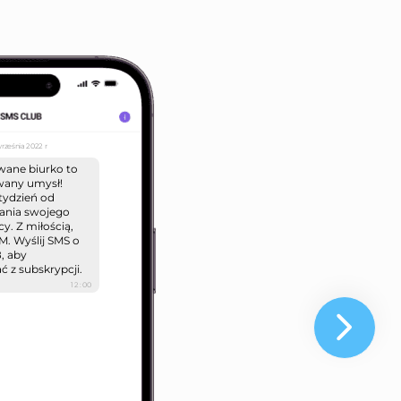
września 2022 r
ane biurko to
any umysł!
tydzień od
ania swojego
y. Z miłością,
. Wyślij SMS o
8, aby
 z subskrypcji.
12:00