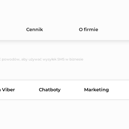
Cennik
O firmie
ć powodów, aby używać wysyłek SMS w biznesie
n Viber
Chatboty
Marketing