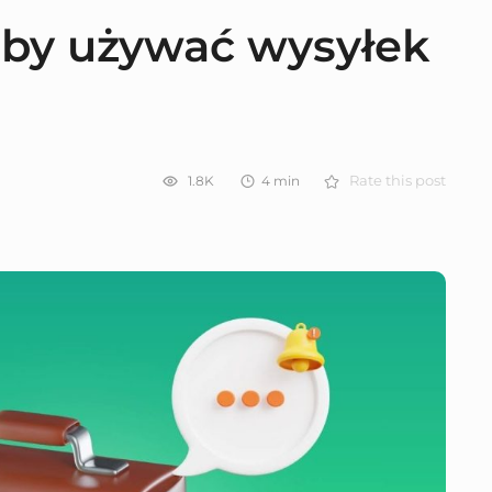
by używać wysyłek
1.8K
4
min
Rate this post