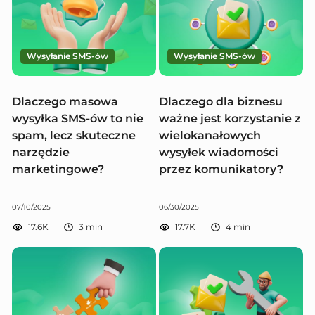
Wysyłanie SMS-ów
Wysyłanie SMS-ów
Dlaczego masowa
Dlaczego dla biznesu
wysyłka SMS-ów to nie
ważne jest korzystanie z
spam, lecz skuteczne
wielokanałowych
narzędzie
wysyłek wiadomości
marketingowe?
przez komunikatory?
07/10/2025
06/30/2025
17.6K
3
min
17.7K
4
min