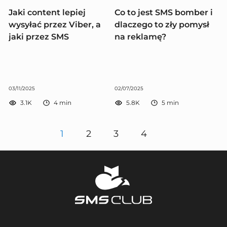
Jaki content lepiej
Co to jest SMS bomber i
wysyłać przez Viber, a
dlaczego to zły pomysł
jaki przez SMS
na reklamę?
03/11/2025
02/07/2025
3.1K
4
min
5.8K
5
min
1
2
3
4