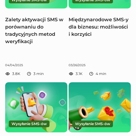
Zalety aktywacji SMS w
Międzynarodowe SMS-y
porównaniu do
dla biznesu: możliwości
tradycyjnych metod
i korzyści
weryfikacji
04/04/2025
03/26/2025
3.8K
3
min
3.1K
4
min
Wysyłanie SMS-ów
Wysyłanie SMS-ów