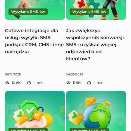
Wysyłanie SMS-ów
Wysyłanie SMS-ów
Gotowe integracje dla
Jak zwiększyć
usługi wysyłki SMS:
współczynnik konwersji
podłącz CRM, CMS i inne
SMS i uzyskać więcej
narzędzia
odpowiedzi od
klientów?
06/12/2025
04/30/2025
10.6K
4
min
11.9K
4
min
Wysyłanie SMS-ów
Wysyłanie SMS-ów