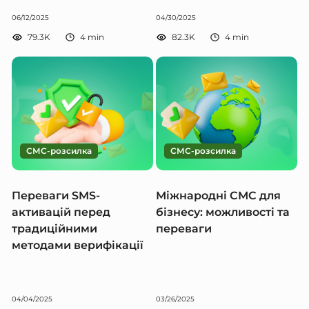
06/12/2025
04/30/2025
79.3K
4
min
82.3K
4
min
СМС-розсилка
СМС-розсилка
Переваги SMS-
Міжнародні СМС для
активацій перед
бізнесу: можливості та
традиційними
переваги
методами верифікації
04/04/2025
03/26/2025