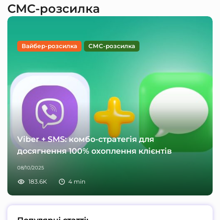
СМС-розсилка
Вайбер-розсилка
СМС-розсилка
Viber + SMS: комбо-стратегія для
досягнення 100% охоплення клієнтів
08/10/2025
183.6K
4
min