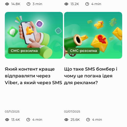
14.8K
3
min
13.2K
4
min
СМС-розсилка
СМС-розсилка
Який контент краще
Що таке SMS бомбер і
відправляти через
чому це погана ідея
Viber, а який через SMS
для реклами?
03/11/2025
02/07/2025
13.4K
4
min
25.6K
4
min