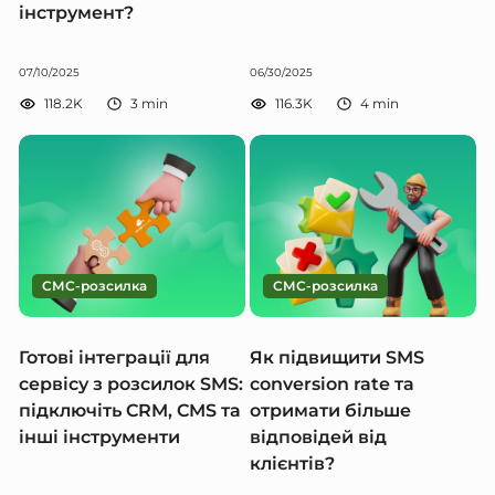
інструмент?
07/10/2025
06/30/2025
118.2K
3
min
116.3K
4
min
СМС-розсилка
СМС-розсилка
Готові інтеграції для
Як підвищити SMS
сервісу з розсилок SMS:
conversion rate та
підключіть CRM, CMS та
отримати більше
інші інструменти
відповідей від
клієнтів?