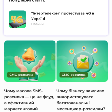
Популярні статті:
“Інтертелеком” протестував 4G в
Україні
Новини
СМС-розсилка
СМС-розсилка
Чому масова SMS-
Чому бізнесу важливо
розсилка — це не флуд,
використовувати
а ефективний
багатоканальні
маркетинговий
месенджер-розсилки?