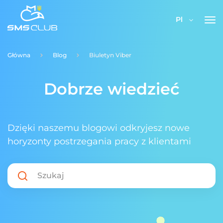
Pl
Główna
Blog
Biuletyn Viber
Dobrze wiedzieć
Dzięki naszemu blogowi odkryjesz nowe
horyzonty postrzegania pracy z klientami