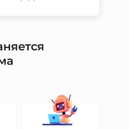
аняется
ма