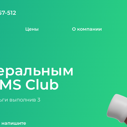
57-512
Цены
О компании
феральным
MS Club
ьги выполнив 3
и напишите