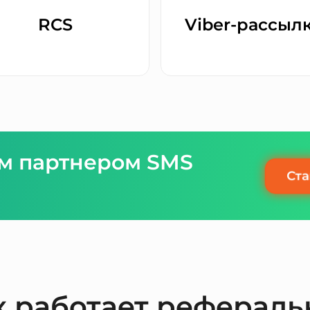
RCS
Viber-рассыл
м партнером SMS
Ста
к работает рефераль