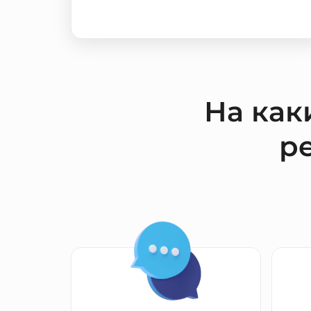
На как
р