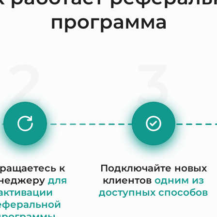
программа
2
3
ращаетесь к
Подключайте новых
неджеру
для
клиентов
одним из
активации
доступных способов
еферальной
программы