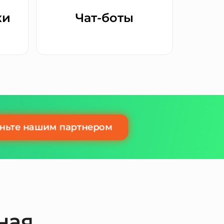
ки
Чат-боты
ньте нашим партнером
ная