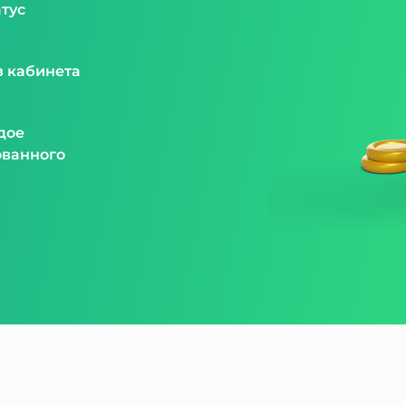
атус
з кабинета
дое
ованного