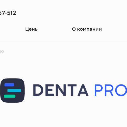
57-512
Цены
О компании
RO