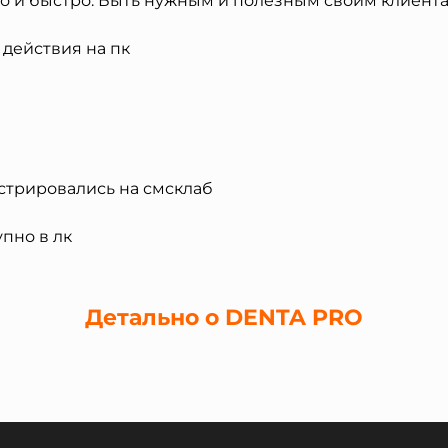
то и быстро. Быть нужным и полезным своим клиент
действия на пк
стрировались на смсклаб
упно в лк
Детально о DENTA PRO