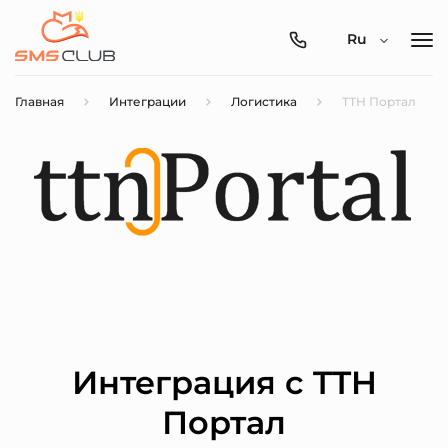
0800-
Ru
357-
512
Главная
Интеграции
Логистика
ТТН Портал
Интеграция с TTH
Портал