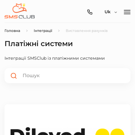
0800-
Uk
357-
512
Головна
Інтеграції
Виставлення рахунків
Платіжні системи
Інтеграції SMSClub із платіжними системами