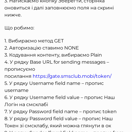
3. Натискаємо кнопку Зберегти, сторінка
оновиться і далі заповнюємо поля на скрині
нижче.
Що робимо:
1. Вибираємо метод GET
2. Авторизацію ставимо NONE
3. Кодування контенту, вибираємо Plain
4. У рядку Base URL for sending messages –
прописуємо
посилання
https://gate.smsclub.mobi/token/
5. У рядку Username field name – пропис
username
6. У рядку Username field value – пропис Наш
Логін на смсклабі
7. У рядку Password field name – пропис token
8. У рядку Password field value – пропис Наш
Токен зі смсклабу, який можна глянути в ок