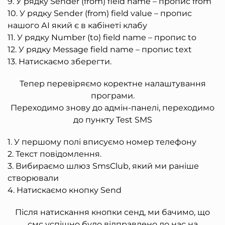
9. У рядку Sender (from) field name – пропис from
10. У рядку Sender (from) field value – пропис
нашого АІ який є в кабінеті клабу
11. У рядку Number (to) field name – пропис to
12. У рядку Message field name – пропис text
13. Натискаємо зберегти.
Тепер перевіряємо коректне налаштування
програми.
Переходимо знову до адмін-панелі, переходимо
до пункту Test SMS
1. У першому полі вписуємо номер телефону
2. Текст повідомлення.
3. Вибираємо шлюз SmsClub, який ми раніше
створювали
4. Натискаємо кнопку Send
Після натискання кнопки сенд, ми бачимо, що
смс успішно було відправлено до нас на