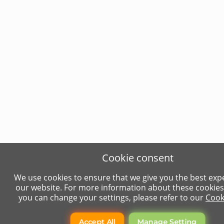
Cookie consent
We use cookies to ensure that we give you the best exp
our website. For more information about these cookie
you can change your settings, please refer to our
Cook
Accept All
Manage Setting