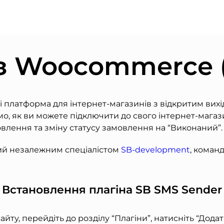
 з Woocommerce 
платформа для інтернет-магазинів з відкритим вихі
імо, як ви можете підключити до свого інтернет-маг
влення та зміну статусу замовлення на “Виконаний”.
ний незалежним спеціалістом
SB-development
, коман
Встановлення плагіна SB SMS Sender
айту, перейдіть до розділу “Плагіни”, натисніть “Дод