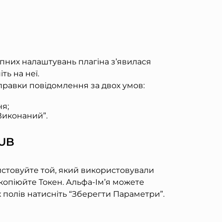
пних налаштувань плагіна з’явилася
ть на неї.
правки повідомлення за двох умов:
ня;
Виконаний”.
LUB
ристовуйте той, який використовували
копіюйте Токен. Альфа-Ім’я можете
 полів натисніть “Зберегти Параметри”.