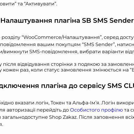
овити” та “Активувати”.
Налаштування плагіна SB SMS Sender
о розділу “WooCommerce/Налаштування”, серед досту
S-повідомлення вашим покупцям “SMS Sender”, натисні
ти/вимкнути SMS-повідомлення, вибрати варіанти від
 після відвідування сторінки з подякою за замовлен
 кожен раз, коли статус замовлення змінюється на “
дключення плагіна до сервісу SMS C
хідно вказати логін, Токен та Альфа-Ім’я. Логін вико
сля авторизації перейдіть до
Особистого профілю
та с
загальнодоступне Shop Zakaz. Після заповнення всіх
я.