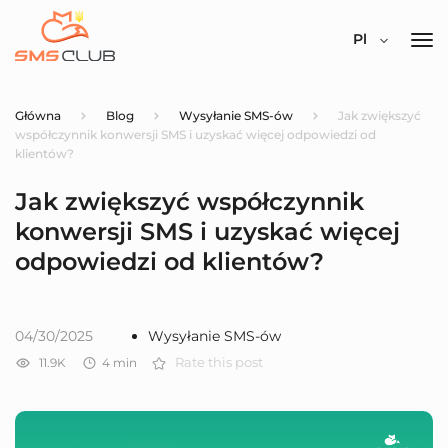
Pl
Główna
Blog
Wysyłanie SMS-ów
Jak zwiększyć
współczynnik konwersji SMS i uzyskać więcej odpowiedzi od
klientów?
Jak zwiększyć współczynnik
konwersji SMS i uzyskać więcej
odpowiedzi od klientów?
04/30/2025
Wysyłanie SMS-ów
11.9K
4
min
Rate this post