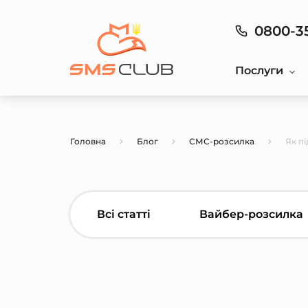
0800-3
Послуги
Головна
Блог
СМС-розсилка
Як пі
Всі статті
Вайбер-розсилка