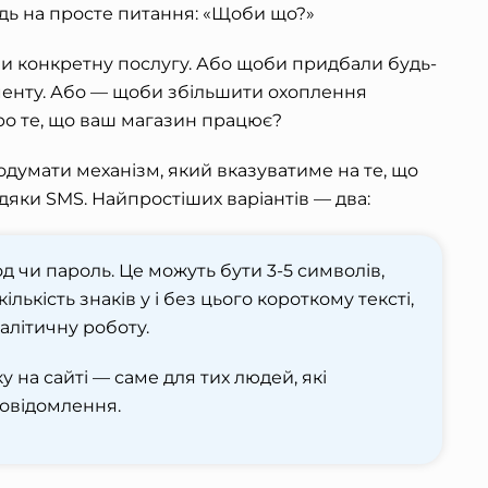
овідь на просте питання: «Щоби що?»
и конкретну послугу. Або щоби придбали будь-
менту. Або — щоби збільшити охоплення
ро те, що ваш магазин працює?
одумати механізм, який вказуватиме на те, що
дяки SMS. Найпростіших варіантів — два:
 чи пароль. Це можуть бути 3-5 символів,
кількість знаків у і без цього короткому тексті,
алітичну роботу.
 на сайті — саме для тих людей, які
овідомлення.