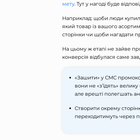
мету
. Тут у нагоді буде відп
Наприклад: щоби люди купил
який товар із вашого асорти
сторінки чи щоби нагадати п
На цьому ж етапі не зайве пр
конверсія відбулася саме зав
«Зашити» у СМС промокод
вони не «з’їдять» велику 
але врешті полегшать ан
Створити окрему сторінку
переходитимуть через п