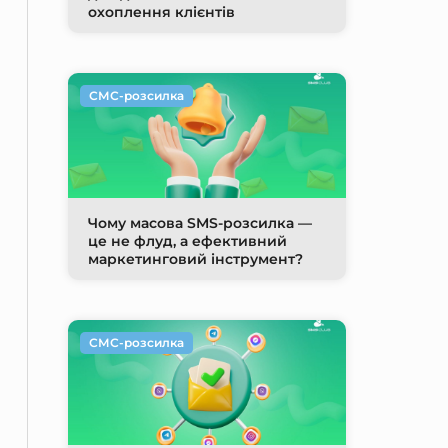
охоплення клієнтів
СМС-розсилка
Чому масова SMS-розсилка —
це не флуд, а ефективний
маркетинговий інструмент?
СМС-розсилка