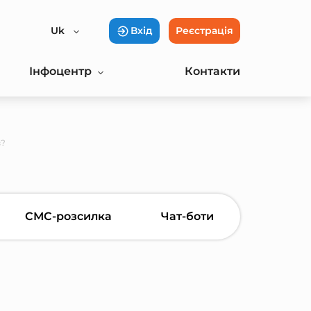
Uk
Вхід
Реєстрація
Інфоцентр
Контакти
в?
СМС-розсилка
Чат-боти