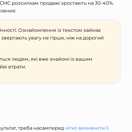
СМС розсилкам продажі зростають на 30-40%.
новних:
чності. Ознайомлення із текстом займає
го звертають увагу не гірше, ніж на дорогий
ься людям, які вже знайомі із вашим
йві втрати.
ультат, треба насамперед
чітко визначити її