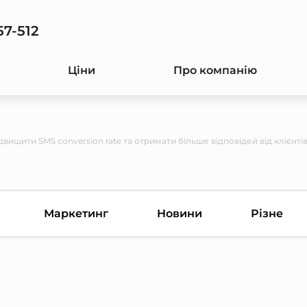
57-512
Ціни
Про компанію
двищити SMS conversion rate та отримати більше відповідей від клієнті
Маркетинг
Новини
Різне