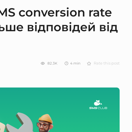
S conversion rate
ьше відповідей від
82.3K
4
min
Rate this post