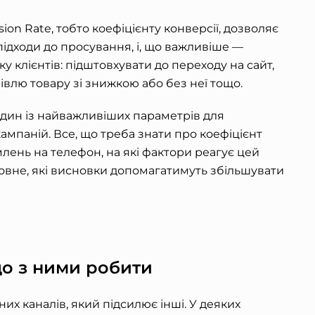
sion Rate
, тобто коефіцієнту конверсії, дозволяє
ідходи до просування, і, що важливіше —
у клієнтів: підштовхувати до переходу на сайт,
півлю товару зі знижкою або без неї тощо.
дин із найважливіших параметрів для
ампаній. Все, що треба знати про коефіцієнт
млень на телефон, на які фактори реагує цей
овне, які висновки допомагатимуть збільшувати
що з ними робити
их каналів, який підсилює інші. У деяких