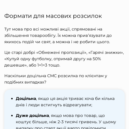
Формати для масових розсилок
Тут мова про всі можливі акції, спрямовані на
збільшення товарообігу. Їх можна прив’язувати до
якихось подій чи свят, а можна і не робити цього.
Це старі добрі «Обмежені пропозиції», «Гарячі знижки»,
«Купуй одну футболку, отримай другу на 50%
дешевше», або 1+1=3 тощо.
Наскільки доцільна СМС
розсилка по клієнтам
у
подібних випадках?
Доцільна
, якщо ця акція триває хоча би кілька
днів і люди встигнуть відреагувати;
Дуже доцільна
, якщо мова про товар, що
коштує більше, ніж 2-3 тисячі гривень. У цьому
випадку про старт акції варто повідомити