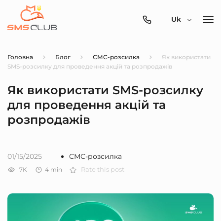
0800-
Uk
357-
512
Головна
Блог
СМС-розсилка
Як використати
SMS-розсилку для проведення акцій та розпродажів
Як використати SMS-розсилку
для проведення акцій та
розпродажів
01/15/2025
СМС-розсилка
7K
4
min
Rate this post