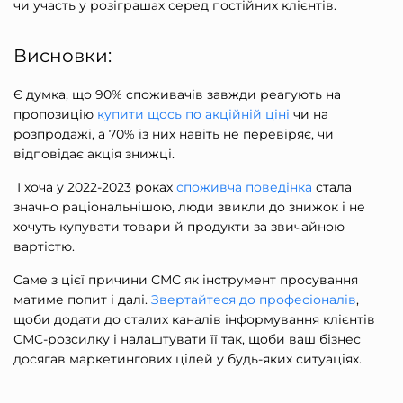
чи участь у розіграшах серед постійних клієнтів.
Висновки:
Є думка, що 90% споживачів завжди реагують на
пропозицію
купити щось по акційній ціні
чи на
розпродажі, а 70% із них навіть не перевіряє, чи
відповідає акція знижці.
І хоча у 2022-2023 роках
споживча поведінка
стала
значно раціональнішою, люди звикли до знижок і не
хочуть купувати товари й продукти за звичайною
вартістю.
Саме з цієї причини СМС як інструмент просування
матиме попит і далі.
Звертайтеся до професіоналів
,
щоби додати до сталих каналів інформування клієнтів
СМС-розсилку і налаштувати її так, щоби ваш бізнес
досягав маркетингових цілей у будь-яких ситуаціях.