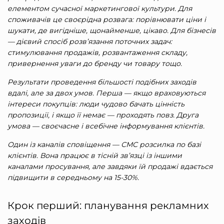
елементом сучасної маркетингової культури. Для
споживачів це своєрідна розвага: порівнювати ціни і
шукати, де вигідніше, щонайменше, цікаво. Для бізнесів
— дієвий спосіб розв’язання поточних задач:
стимулювання продажів, розвантаження складу,
привернення уваги до бренду чи товару тощо.
Результати проведення більшості подібних заходів
вдалі, але за двох умов. Перша — якщо враховуються
інтереси покупців: люди чудово бачать цінність
пропозиції, і якщо її немає — проходять повз. Друга
умова — своєчасне і всебічне інформування клієнтів.
Один із каналів сповіщення —
СМС розсилка по базі
клієнтів
. Вона працює в тісній зв’язці із іншими
каналами просування, але завдяки їй продажі вдається
підвищити в середньому на 15-30%.
Крок перший: планування рекламних
заходів