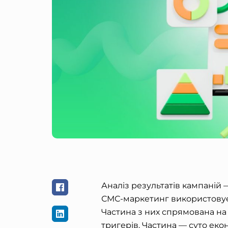
Аналіз результатів кампаній —
СМС-маркетинг використовує
Частина з них спрямована на 
тригерів. Частина — суто еко