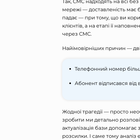
Так, СМС надходять на всі без
мережі — доставленість має б
падає — при тому, що ви кор
клієнтів, а на етапі її напо
через СМС.
Найімовірніших причин — дві
Телефонний номер більш
Абонент відписався від в
Жодної трагедії — просто нео
зробити ми детально розповід
актуалізація бази допомагає 
розсилки. І саме тому аналіз