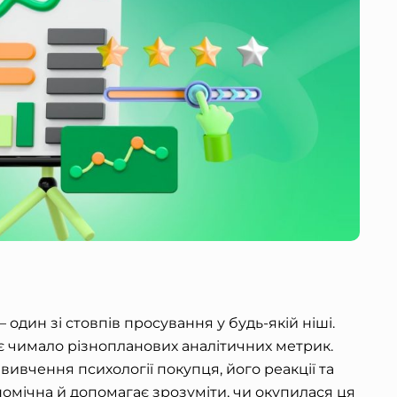
 один зі стовпів просування у будь-якій ніші.
 чимало різнопланових аналітичних метрик.
вивчення психології покупця, його реакції та
номічна й допомагає зрозуміти, чи окупилася ця