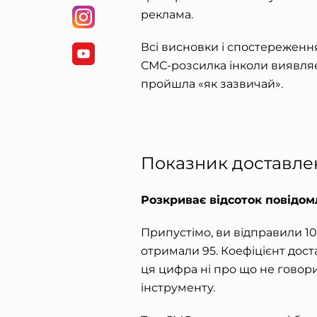
реклама.
Всі висновки і спостереження
СМС-розсилка інколи виявляє
пройшла «як зазвичай».
Показник доставлен
Розкриває відсоток повідом
Припустімо, ви відправили 1
отримали 95. Коефіцієнт дост
ця цифра ні про що не говори
інструменту.