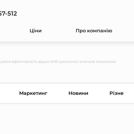
57-512
Ціни
Про компанію
зувати ефективність ваших SMS-розсилок: ключові показники
Маркетинг
Новини
Різне