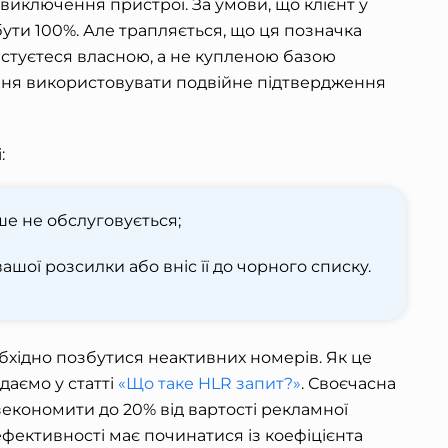
 виключення пристрої. За умови, що клієнт у
ути 100%. Але трапляється, що ця позначка
истуєтеся власною, а не купленою базою
внення використовувати подвійне підтвердження
:
е не обслуговується;
ашої розсилки або вніс її до чорного списку.
бхідно позбутися неактивних номерів. Як це
аємо у статті
«Що таке HLR запит?»
. Своєчасна
зекономити до 20% від вартості рекламної
 ефективності має починатися із коефіцієнта