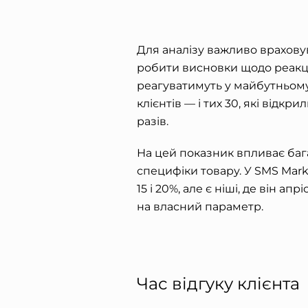
Для аналізу важливо врахов
робити висновки щодо реакції
реагуватимуть у майбутньому
клієнтів — і тих 30, які відкр
разів.
На цей показник впливає бага
специфіки товару. У SMS Mark
15 і 20%, але є ніші, де він а
на власний параметр.
Час відгуку клієнта