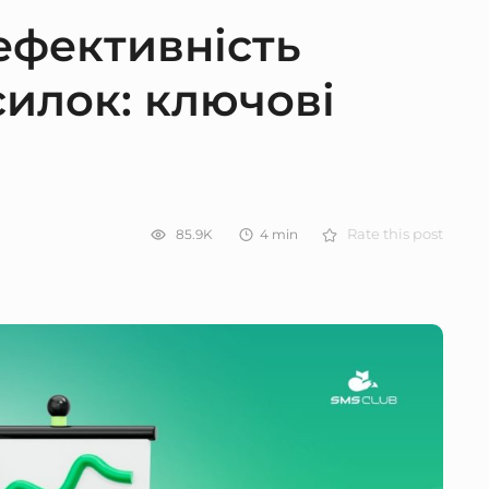
ефективність
илок: ключові
85.9K
4
min
Rate this post