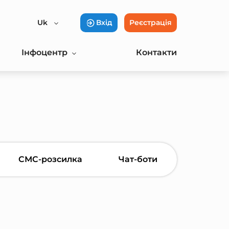
Uk
Вхід
Реєстрація
Інфоцентр
Контакти
СМС-розсилка
Чат-боти