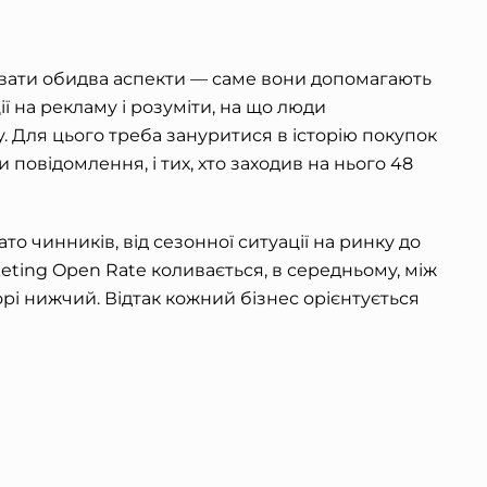
увати обидва аспекти — саме вони допомагають
 на рекламу і розуміти, на що люди
. Для цього треба зануритися в історію покупок
или повідомлення, і тих, хто заходив на нього 48
то чинників, від сезонної ситуації на ринку до
eting Open Rate коливається, в середньому, між
пріорі нижчий. Відтак кожний бізнес орієнтується