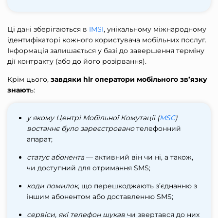
Ці дані зберігаються в
IMSI
, унікальному міжнародному
ідентифікаторі кожного користувача мобільних послуг.
Інформація залишається у базі до завершення терміну
дії контракту (або до його розірвання).
Крім цього,
завдяки
hlr
оператори мобільного зв’язку
знают
ь:
у якому Центрі Мобільної Комутації (
MSC
)
востаннє було зареєстровано
телефонний
апарат;
статус абонента
— активний він чи ні, а також,
чи доступний для отримання SMS;
коди помилок
, що перешкоджають з’єднанню з
іншим абонентом або доставленню SMS;
сервіси, які телефон шукав
чи звертався до них