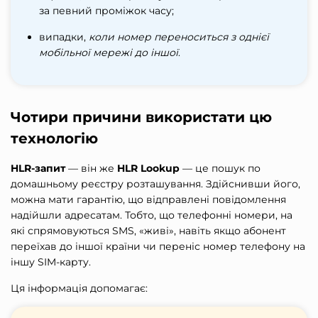
за певний проміжок часу;
випадки,
коли номер переноситься з однієї
мобільної мережі до іншої
.
Чотири причини використати цю
технологію
HLR-запит
— він же
HLR Lookup
— це пошук по
домашньому реєстру розташування. Здійснивши його,
можна мати гарантію, що відправлені повідомлення
надійшли адресатам. Тобто, що телефонні номери, на
які спрямовуються SMS, «живі», навіть якщо абонент
переїхав до іншої країни чи переніс номер телефону на
іншу SIM-карту.
Ця інформація допомагає: