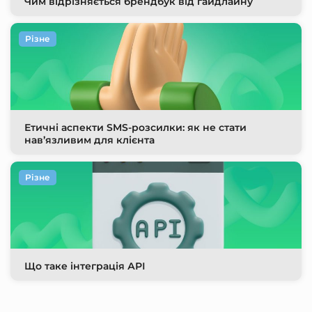
Чим відрізняється брендбук від гайдлайну
Різне
Етичні аспекти SMS-розсилки: як не стати
нав’язливим для клієнта
Різне
Що таке інтеграція АРІ