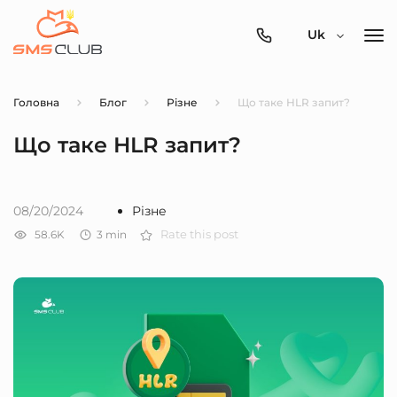
0800-
Uk
357-
512
Головна
Блог
Різне
Що таке HLR запит?
Що таке HLR запит?
08/20/2024
Різне
58.6K
3
min
Rate this post