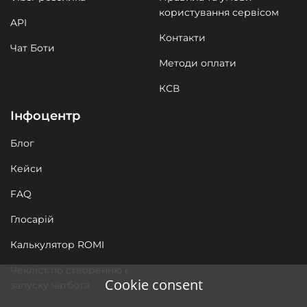
користування сервісом
API
Контакти
Чат Боти
Методи оплати
КСВ
Інфоцентр
Блог
Кейси
FAQ
Глосарій
Калькулятор ROMI
Чекліст по створенню і
Cookie consent
запуску чатбота