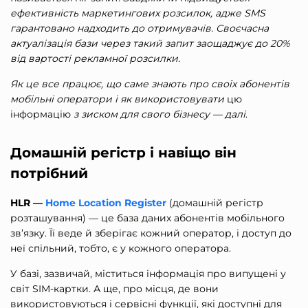
ефективність маркетингових розсилок, адже SMS
гарантовано надходить до отримувачів. Своєчасна
актуалізація бази через такий запит заощаджує до 20%
від вартості рекламної розсилки.
Як це все працює, що саме знають про своїх абонентів
мобільні оператори і як використовувати
цю
інформацію
з зиском для свого бізнесу — далі
.
Домашній регістр і навіщо він
потрібний
HLR —
Home Location Register
(домашній регістр
розташування) — це база даних абонентів мобільного
зв’язку. Її веде й зберігає кожний оператор, і доступ до
неї спільний, тобто, є у кожного оператора.
У базі, зазвичай, міститься інформація про випущені у
світ SIM-картки. А ще, про місця, де вони
використовуються і сервісні функції, які доступні для