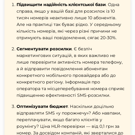
Підвищити надійність клієнтської бази
. Одна
справа, якщо у вашій базі для розсилок із 10
тисяч номерів неактивно лише 10 абонентів.
Але на практиці так буває рідко. У середньому
кількість номерів, які через різні причини не
отримують ваші повідомлення, сягає 20-30%.
Сегментувати розсилки
. Є безліч
маркетингових ситуацій, в яких важливо не
лише
перевірити активність номера телефону
,
а й відправити повідомлення абонентам
конкретного мобільного провайдера або до
конкретного регіону. Інформація про
оператора та місцеперебування номера сприяє
підвищенню ефективності
SMS-розсилки.
Оптимізувати бюджет
. Наскільки доцільно
відправляти SMS «у порожнечу»? Або навпаки,
переплачувати, якщо багато клієнтів у
роумінгу? Ц
іна HLR-перевірки — від 0,1 грн за
номер. За досвідом компаній, які зверталися до