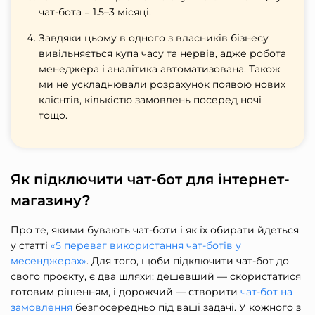
чат-бота = 1.5–3 місяці.
Завдяки цьому в одного з власників бізнесу
вивільняється купа часу та нервів, адже робота
менеджера і аналітика автоматизована. Також
ми не ускладнювали розрахунок появою нових
клієнтів, кількістю замовлень посеред ночі
тощо.
Як підключити чат-бот для інтернет-
магазину?
Про те, якими бувають чат-боти і як їх обирати йдеться
у статті
«5 переваг використання чат-ботів у
месенджерах»
. Для того, щоби підключити чат-бот до
свого проєкту, є два шляхи: дешевший — скористатися
готовим рішенням, і дорожчий — створити
чат-бот на
замовлення
безпосередньо під ваші задачі. У кожного з