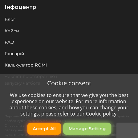
Інфоцентр
Блог
Кейси
FAQ
Глосарій
Калькулятор ROMI
Чекліст по створенню і
Cookie consent
запуску чатбота
We use cookies to ensure that we give you the best
experience on our website. For more information
about these cookies, and how you can change your
settings, please refer to our
Cookie policy
.
Персональні дані користувачів підлягають обробці без порушення прав та
свобод суб'єкта персональних даних.
Операції з використанням засобів автоматизації необхідні для якісного
Accept All
Manage Setting
сервісу нашим клієнтам та функціонування сайту компанії.
Будь-якими діями на веб-сайті ви підтверджуєте свою згоду на
обробку