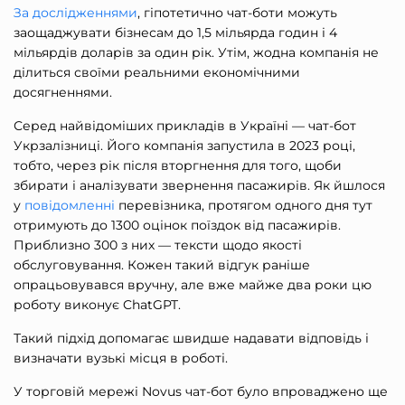
За дослідженнями
, гіпотетично чат-боти можуть
заощаджувати бізнесам до 1,5 мільярда годин і 4
мільярдів доларів за один рік. Утім, жодна компанія не
ділиться своїми реальними економічними
досягненнями.
Серед найвідоміших прикладів в Україні — чат-бот
Укрзалізниці. Його компанія запустила в 2023 році,
тобто, через рік після вторгнення для того, щоби
збирати і аналізувати звернення пасажирів. Як йшлося
у
повідомленні
перевізника, протягом одного дня тут
отримують до 1300 оцінок поїздок від пасажирів.
Приблизно 300 з них — тексти щодо якості
обслуговування. Кожен такий відгук раніше
опрацьовувався вручну, але вже майже два роки цю
роботу виконує ChatGPT.
Такий підхід допомагає швидше надавати відповідь і
визначати вузькі місця в роботі.
У торговій мережі Novus чат-бот було впроваджено ще