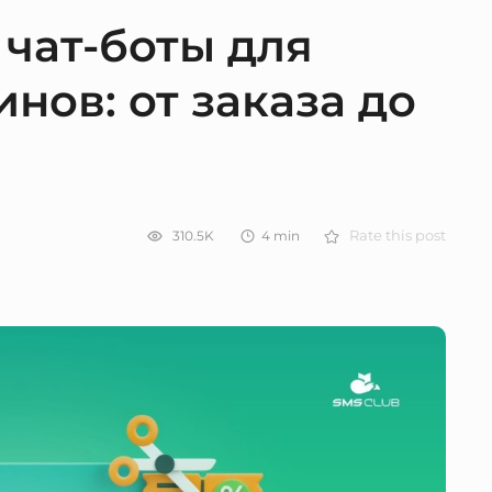
чат-боты для
нов: от заказа до
310.5K
4
min
Rate this post