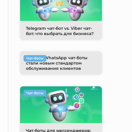
Telegram чат-бот vs. Viber чат-
бот: что выбрать для бизнеса?
Почему WhatsApp чат-боты
Чат-боты
стали новым стандартом
обслуживания клиентов
Чат-боты
Чат-боты для мессенджеров: