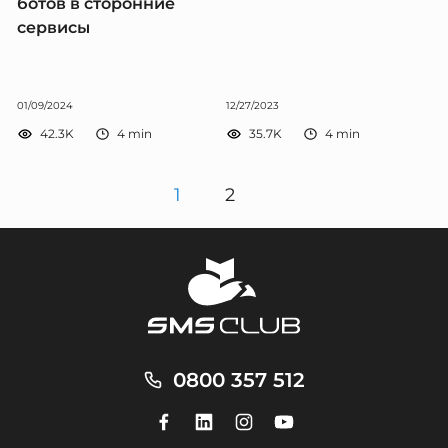
ботов в сторонние
сервисы
01/09/2024
12/27/2023
42.3K
4
min
35.7K
4
min
1
2
0800 357 512