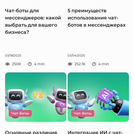
Чат-боты для
5 преимуществ
мессенджеров: какой
использования чат-
выбрать для вашего
ботов в мессенджерах
бизнеса?
03/18/2025
03/04/2025
250K
4
min
252.1K
4
min
Чат-боты
Чат-боты
Основные различия
Интеграция ИИ с чат-