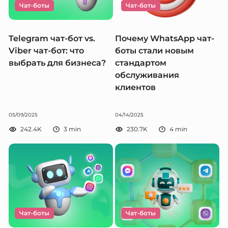
Чат-боты
Чат-боты
Telegram чат-бот vs.
Почему WhatsApp чат-
Viber чат-бот: что
боты стали новым
выбрать для бизнеса?
стандартом
обслуживания
клиентов
05/09/2025
04/14/2025
242.4K
3
min
230.7K
4
min
Чат-боты
Чат-боты