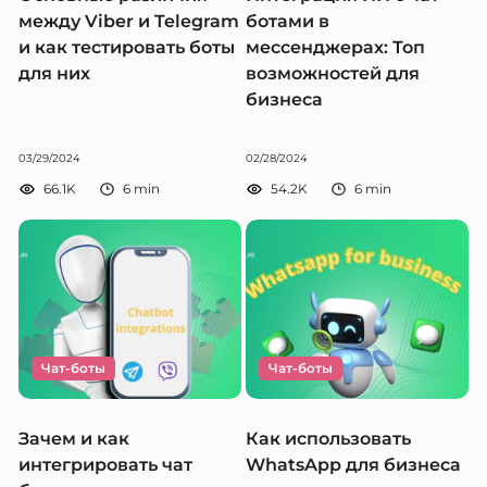
между Viber и Telegram
ботами в
и как тестировать боты
мессенджерах: Топ
для них
возможностей для
бизнеса
03/29/2024
02/28/2024
66.1K
6
min
54.2K
6
min
Чат-боты
Чат-боты
Зачем и как
Как использовать
интегрировать чат
WhatsApp для бизнеса