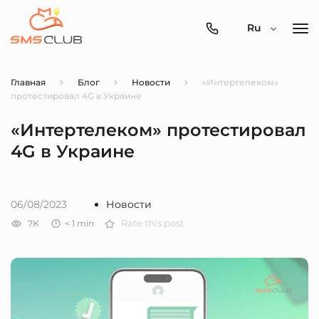
0800-
Ru
357-
512
Главная
Блог
Новости
«Интертелеком»
протестировал 4G в Украине
«Интертелеком» протестировал
4G в Украине
06/08/2023
Новости
7K
< 1
min
Rate this post