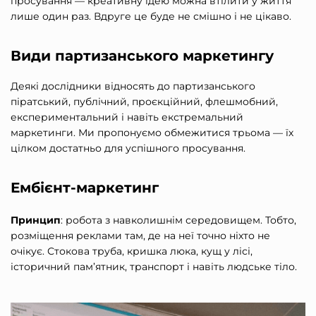
просування — креативну ідею можна втілити у життя
лише один раз. Вдруге це буде не смішно і не цікаво.
Види партизанського маркетингу
Деякі дослідники відносять до партизанського
піратський, публічний, проєкційний, флешмобний,
експериментальний і навіть екстремальний
маркетинги. Ми пропонуємо обмежитися трьома — їх
цілком достатньо для успішного просування.
Ембієнт-маркетинг
Принцип
: робота з навколишнім середовищем. Тобто,
розміщення реклами там, де на неї точно ніхто не
очікує. Стокова труба, кришка люка, кущ у лісі,
історичний пам’ятник, транспорт і навіть людське тіло.