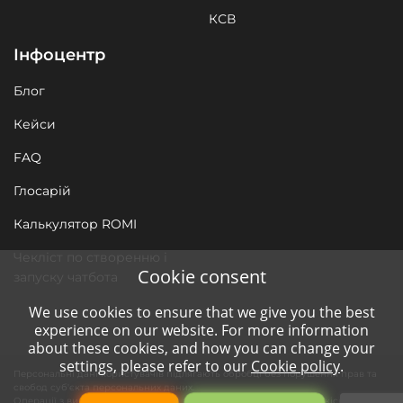
КСВ
Інфоцентр
Блог
Кейси
FAQ
Глосарій
Калькулятор ROMI
Чекліст по створенню і
Cookie consent
запуску чатбота
We use cookies to ensure that we give you the best
experience on our website. For more information
about these cookies, and how you can change your
settings, please refer to our
Cookie policy
.
Персональні дані користувачів підлягають обробці без порушення прав та
свобод суб'єкта персональних даних.
Операції з використанням засобів автоматизації необхідні для якісного