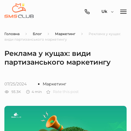
0800-
Uk
357-
512
Головна
Блог
Маркетинг
Реклама у кущах:
види партизанського маркетингу
Реклама у кущах: види
партизанського маркетингу
07/25/2024
Маркетинг
93.3K
4
min
Rate this post