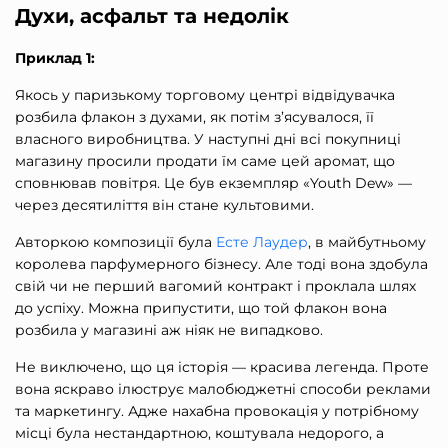
Духи, асфальт та недолік
Приклад 1:
Якось у паризькому торговому центрі відвідувачка
розбила флакон з духами, як потім з’ясувалося, її
власного виробництва. У наступні дні всі покупниці
магазину просили продати їм саме цей аромат, що
сповнював повітря. Це був екземпляр «Youth Dew» —
через десятиліття він стане культовими.
Авторкою композиції була
Есте Лаудер
, в майбутньому
королева парфумерного бізнесу. Але тоді вона здобула
свій чи не перший вагомий контракт і проклала шлях
до успіху. Можна припустити, що той флакон вона
розбила у магазині аж ніяк не випадково.
Не виключено, що ця історія — красива легенда. Проте
вона яскраво ілюструє
малобюджетні способи реклами
та маркетингу
. Адже нахабна провокація у потрібному
місці була нестандартною, коштувала недорого, а