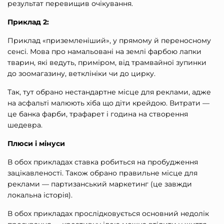
результат перевищив очікування.
Приклад 2:
Приклад «приземленіший», у прямому й переносному
сенсі. Мова про намальовані на землі фарбою лапки
тварин, які ведуть, приміром, від трамвайної зупинки
до зоомагазину, ветклініки чи до цирку.
Так, тут обрано нестандартне місце для реклами, адже
на асфальті малюють хіба що діти крейдою. Витрати —
це банка фарби, трафарет і година на створення
шедевра.
Плюси і мінуси
В обох прикладах ставка робиться на пробудження
зацікавленості. Також обрано правильне місце для
реклами — партизанський маркетинг (це завжди
локальна історія).
В обох прикладах прослідковується основний недолік