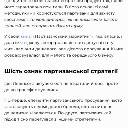
Це один зі способів заявити про свій продукт так, щоби
його гарантовано помітили. В його основі ті самі
методи, якими користуються партизани для захисту
своєї землі:
точкові диверсії, які не вимагають багато
грошей, але створюють багато шуму.
У своїй
книзі
«
Партизанський маркетинг
», яка, власне, і
дала ім’я підходу, автор розповів про доступні на ту
мить варіанти дешевого, але дієвого просування. Книга
розраховувалася для малого та середнього бізнесу.
Шість ознак партизанської стратегії
Ідеї Левінсона актуальності не втратили й досі, проте
дещо трансформувалися.
По-перше, елементи партизанського просування часто
застосовують відомі дорогі бренди, відтак питання
дешевизни нівелюється. По-друге, партизанський
підхід тісно переплівся з іншими стратегіями.