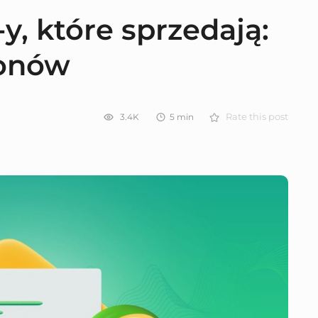
y, które sprzedają:
lonów
3.4K
5
min
Rate this post