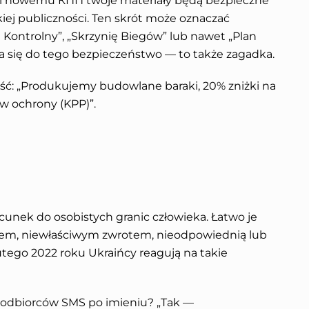
ki nowemu КПП twoje materiały będą bezpieczne”
kiej publiczności. Ten skrót może oznaczać
Kontrolny”, „Skrzynię Biegów” lub nawet „Plan
 ma się do tego bezpieczeństwo — to także zagadka.
ość: „Produkujemy budowlane baraki, 20% zniżki na
 ochrony (KPP)”.
unek do osobistych granic człowieka. Łatwo je
em, niewłaściwym zwrotem, nieodpowiednią lub
utego 2022 roku Ukraińcy reagują na takie
o odbiorców SMS po imieniu? „Tak —