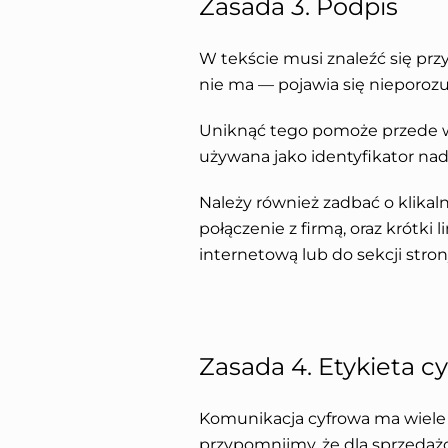
Zasada 3. Podpis
W tekście musi znaleźć się przy
nie ma — pojawia się nieporoz
Uniknąć tego pomoże przede 
używana jako identyfikator n
Należy również zadbać o klikal
połączenie z firmą, oraz krótki
internetową lub do sekcji strony
Zasada 4. Etykieta c
Komunikacja cyfrowa ma wiele 
przypomnijmy, że dla sprzedaż