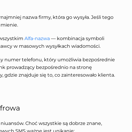
najmniej nazwa firmy, która go wysyła. Jeśli tego
umienie.
wszystkim
Alfa-nazwa
— kombinacja symboli
adawcy w masowych wysyłkach wiadomości.
ny numer telefonu, który umożliwia bezpośrednie
 link prowadzący bezpośrednio na stronę
, gdzie znajduje się to, co zainteresowało klienta.
yfrowa
niuansów. Choć wszystkie są dobrze znane,
owych SMS ważne jest unikanie: