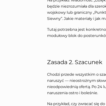
Na przykład: wiadomość „Dzię
będzie niezrozumiała dla szero
wojskowy lub graniczny „Punkt 
Siewny”. Jakie materiały i jak
Tutaj potrzebna jest konkretn
modułowy blok do posterunków
Zasada 2. Szacunek
Chodzi przede wszystkim o szac
naruszyć — nieostrożnym słow
nieodpowiednią ofertą. Po 24 l
naruszenia ostro i boleśnie.
Na przykład, czy zwracać się d