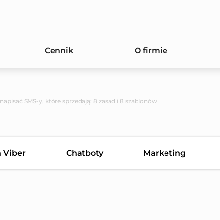
Cennik
O firmie
 napisać SMS-y, które sprzedają: 8 zasad i 8 szablonów
n Viber
Chatboty
Marketing