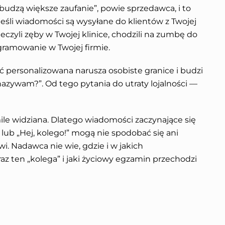
udzą większe zaufanie”, powie sprzedawca, i to
 jeśli wiadomości są wysyłane do klientów z Twojej
 leczyli zęby w Twojej klinice, chodzili na zumbę do
gramowanie w Twojej firmie.
personalizowana narusza osobiste granice i budzi
 nazywam?”. Od tego pytania do utraty lojalności —
mile widziana. Dlatego wiadomości zaczynające się
” lub „Hej, kolego!” mogą nie spodobać się ani
i. Nadawca nie wie, gdzie i w jakich
raz ten „kolega” i jaki życiowy egzamin przechodzi