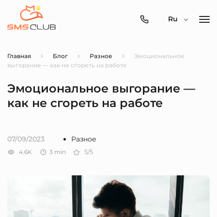
0800-
Ru
357-
512
Главная
Блог
Разное
Эмоциональное
выгорание — как не сгореть на работе
Эмоциональное выгорание —
как не сгореть на работе
07/09/2023
Разное
4.6K
3
min
5/5