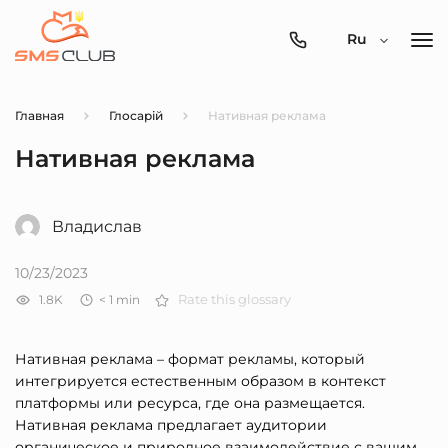
0800-
Ru
357-
512
Главная
Глосарій
Нативная реклама
Нативная реклама
Владислав
10/23/2023
1.8K
< 1
min
Rate this glossary
Нативная реклама – формат рекламы, который
интегрируется естественным образом в контекст
платформы или ресурса, где она размещается.
Нативная реклама предлагает аудитории
органическое и природное взаимодействие с вашим