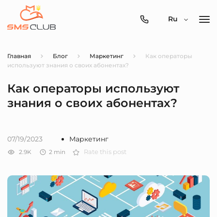
0800-
Ru
357-
512
Главная
Блог
Маркетинг
Как операторы
используют знания о своих абонентах?
Как операторы используют
знания о своих абонентах?
07/19/2023
Маркетинг
2.9K
2
min
Rate this post