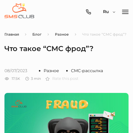
0800-
Ru
357-
512
Главная
Блог
Разное
Что такое “СМС фрод”?
Что такое “СМС фрод”?
08/07/2023
Разное
СМС-рассылка
17.5K
3
min
Rate this post