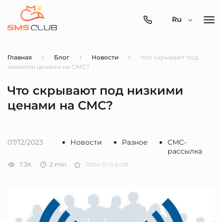
0800-
Ru
357-
512
Главная
Блог
Новости
Что скрывают под
низкими ценами на СМС?
Что скрывают под низкими
ценами на СМС?
07/12/2023
Новости
Разное
СМС-
рассылка
7.3K
2
min
Rate this post