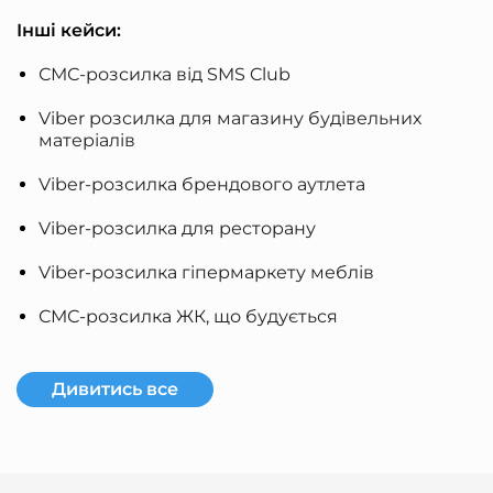
Інші кейси:
СМС-розсилка від SMS Club
Viber розсилка для магазину будівельних
матеріалів
Viber-розсилка брендового аутлета
Viber-розсилка для ресторану
Viber-розсилка гіпермаркету меблів
СМС-розсилка ЖК, що будується
Дивитись все