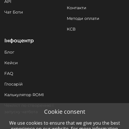
API
Контакти
Чат Боти
Методи оплати
КСВ
Інфоцентр
Блог
Кейси
FAQ
Глосарій
Калькулятор ROMI
Чекліст по створенню і
Cookie consent
запуску чатбота
We use cookies to ensure that we give you the best
experience on our website. For more information