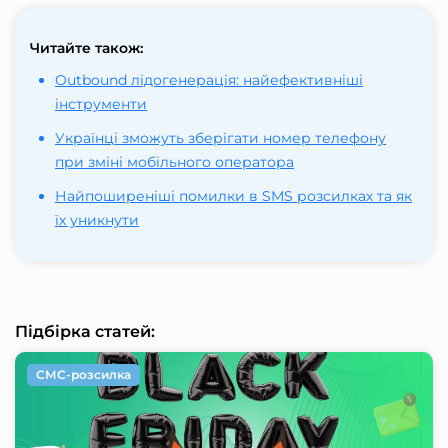
Читайте також:
Outbound лідогенерація: найефективніші
інструменти
Українці зможуть зберігати номер телефону
при зміні мобільного оператора
Найпоширеніші помилки в SMS розсилках та як
їх уникнути
Підбірка статей:
СМС-розсилка