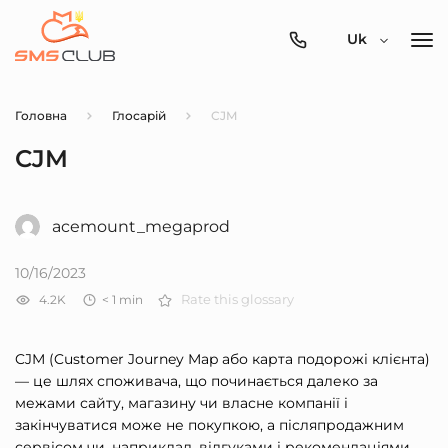
0800-
Uk
357-
512
Головна
Глосарій
CJM
CJM
acemount_megaprod
10/16/2023
4.2K
< 1
min
Rate this glossary
CJM (Customer Journey Map або карта подорожі клієнта)
— це шлях споживача, що починається далеко за
межами сайту, магазину чи власне компанії і
закінчуватися може не покупкою, а післяпродажним
сервісом чи, наприклад, відгуками і рекомендаціями.