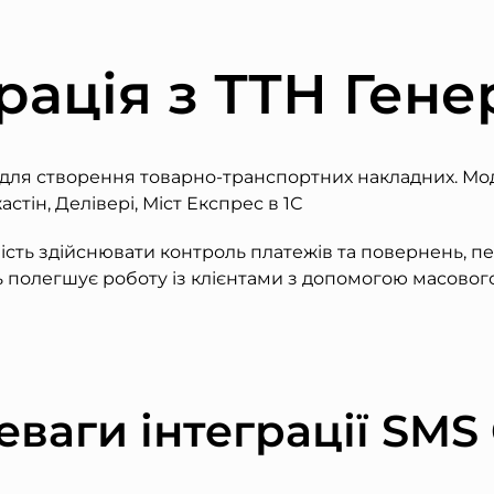
рація з ТТН Ген
 для створення товарно-транспортних накладних. М
тін, Делівері, Міст Експрес в 1С
сть здійснювати контроль платежів та повернень, п
ь полегшує роботу із клієнтами з допомогою масово
ваги інтеграції SMS