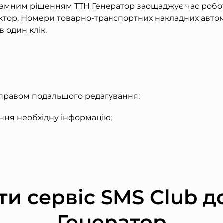
грамним рішенням ТТН Генератор заощаджує час робо
тор. Номери товарно-транспортних накладних авто
 один клік.
 правом подальшого редагування;
ння необхідну інформацію;
и сервіс SMS Club д
Генератор