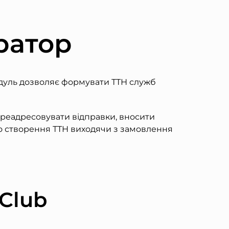
ератор
одуль дозволяє формувати ТТН служб
ереадресовувати відправки, вносити
го створення ТТН виходячи з замовлення
 Club