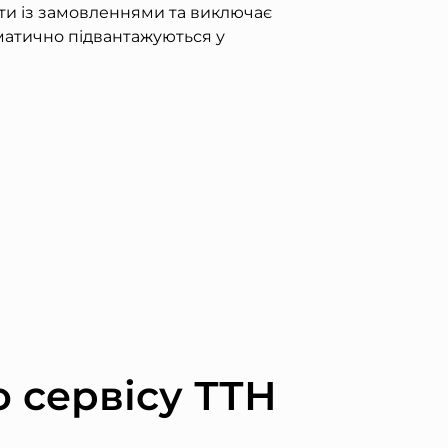
ти із замовленнями та виключає
матично підвантажуються у
о сервісу ТТН