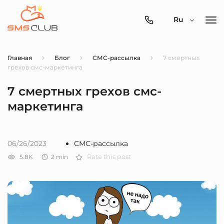
0800-
Ru
357-
512
Главная
Блог
СМС-рассылка
7 смертных
грехов смс-маркетинга
7 смертных грехов смс-
маркетинга
06/26/2023
СМС-рассылка
5.8K
2
min
Rate this post