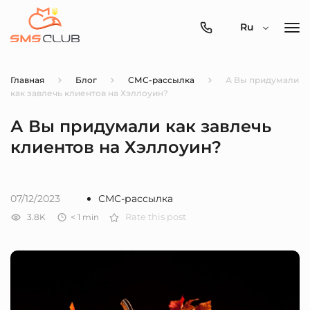
0800-
Ru
357-
512
Главная
Блог
СМС-рассылка
А Вы придумали
как завлечь клиентов на Хэллоуин?
А Вы придумали как завлечь
клиентов на Хэллоуин?
07/12/2023
СМС-рассылка
3.8K
< 1
min
Rate this post