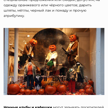
одежду оранжевого или чёрного цветов; дарить
шляпы, мётлы, черный лак и помаду и прочую
атрибутику.
Ночные клубы и кафешки
могут зазывать посетителей