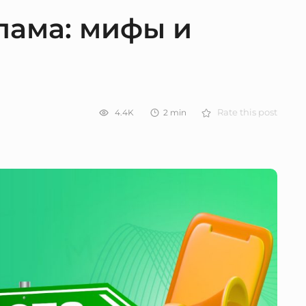
лама: мифы и
4.4K
2
min
Rate this post