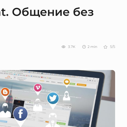
t. Общение без
3.7K
2
min
5/5