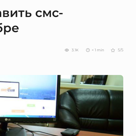
авить смс-
бре
3.1K
< 1
min
5/5