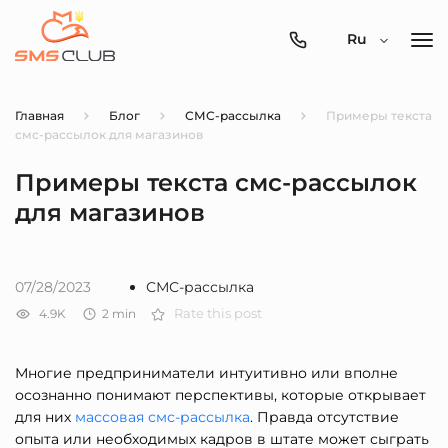
0800-
Ru
357-
512
Главная
Блог
СМС-рассылка
Примеры текста
смс-рассылок для магазинов
Примеры текста смс-рассылок
для магазинов
07/28/2023
СМС-рассылка
4.9K
2
min
Rate this post
Многие предприниматели интуитивно или вполне
осознанно понимают перспективы, которые открывает
для них
массовая смс-рассылка
. Правда отсутствие
опыта или необходимых кадров в штате может сыграть