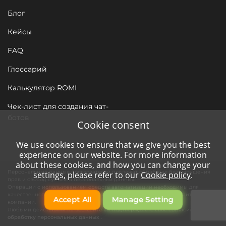
Блог
Кейсы
FAQ
Глоссарий
Калькулятор ROMI
Чек-лист для создания чат-
ботов
Cookie consent
We use cookies to ensure that we give you the best
experience on our website. For more information
about these cookies, and how you can change your
Персональные данные пользователей подлежат обработке без нарушения
settings, please refer to our
Cookie policy
.
прав и свобод субъекта персональных данных.
Операции с использованием средств автоматизации необходимы для
качественного сервиса нашим клиентам и функционирования сайта
Accept All
Manage Setting
компании.
Любыми действиями на веб-сайте вы подтверждаете свое согласие на
обработку персональных данных
.